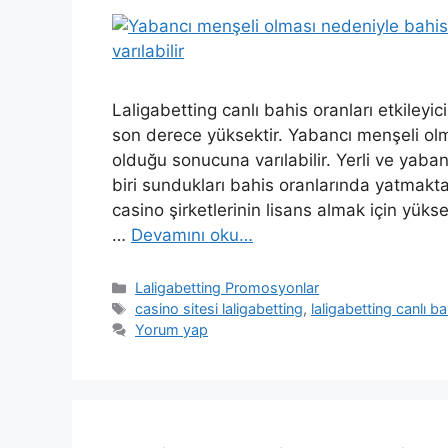
Laligabetting canlı bahis oranları etkileyi
son derece yüksektir. Yabancı menşeli ol
olduğu sonucuna varılabilir. Yerli ve yaba
biri sundukları bahis oranlarında yatmaktad
casino şirketlerinin lisans almak için yük
…
Devamını oku…
Kategoriler
Laligabetting Promosyonlar
Etiketler
casino sitesi laligabetting
,
laligabetting canlı ba
Yorum yap