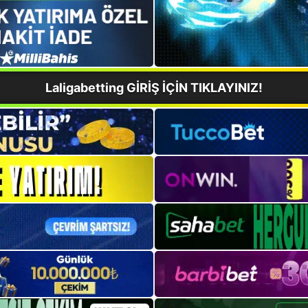
Laligabetting GİRİŞ İÇİN TIKLAYINIZ!