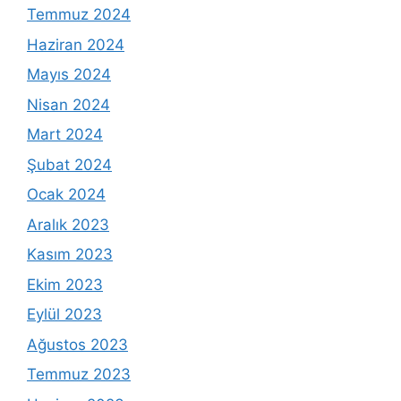
Temmuz 2024
Haziran 2024
Mayıs 2024
Nisan 2024
Mart 2024
Şubat 2024
Ocak 2024
Aralık 2023
Kasım 2023
Ekim 2023
Eylül 2023
Ağustos 2023
Temmuz 2023