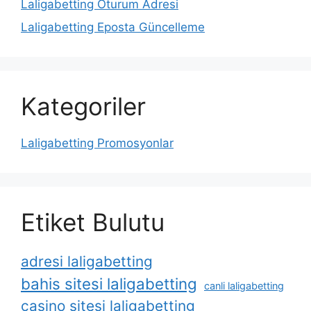
Laligabetting Oturum Adresi
Laligabetting Eposta Güncelleme
Kategoriler
Laligabetting Promosyonlar
Etiket Bulutu
adresi laligabetting
bahis sitesi laligabetting
canli laligabetting
casino sitesi laligabetting