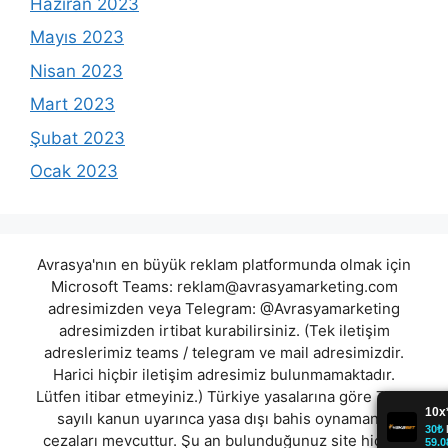
Haziran 2023
Mayıs 2023
Nisan 2023
Mart 2023
Şubat 2023
Ocak 2023
Avrasya'nın en büyük reklam platformunda olmak için
Microsoft Teams:
reklam@avrasyamarketing.com
adresimizden veya Telegram: @Avrasyamarketing
adresimizden irtibat kurabilirsiniz. (Tek iletişim
adreslerimiz teams / telegram ve mail adresimizdir.
Harici hiçbir iletişim adresimiz bulunmamaktadır.
Lütfen itibar etmeyiniz.) Türkiye yasalarına göre 7258
sayılı kanun uyarınca yasa dışı bahis oynamanın
cezaları mevcuttur. Şu an bulunduğunuz site hiç bir