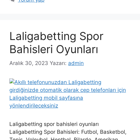
Laligabetting Spor
Bahisleri Oyunları
Aralık 30, 2023
Yazarı:
admin
Laligabetting spor bahisleri oyunları
Laligabetting Spor Bahisleri: Futbol, ​​Basketbol, ​​
Tenis, Voleybol, Hentbol, ​​Bilardo, Amerikan