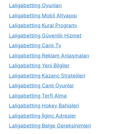
Laligabetting Oyunları
Laligabetting Mobil Altyapısı
Laligabetting Kural Programı
Laligabetting Güvenilir Hizmet
Laligabetting Canlı Tv
Laligabetting Reklam Anlaşmaları
Laligabetting Yeni Bilgiler
Laligabetting Kazanç Stratejileri
Laligabetting Canlı Oyunlar
Laligabetting Terfi Alma
Laligabetting Hokey Bahisleri
Laligabetting İlginç Adresler
Laligabetting Belge Gereksinimleri