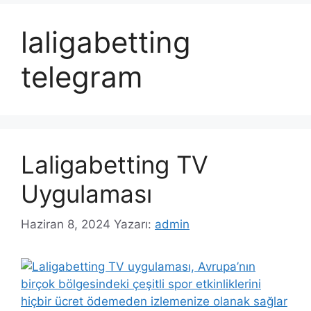
laligabetting
telegram
Laligabetting TV
Uygulaması
Haziran 8, 2024
Yazarı:
admin