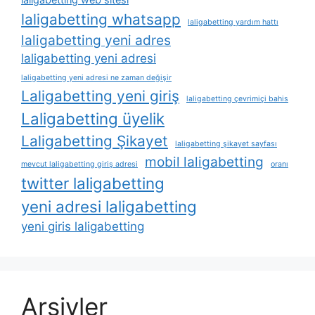
laligabetting whatsapp
laligabetting yardım hattı
laligabetting yeni adres
laligabetting yeni adresi
laligabetting yeni adresi ne zaman değişir
Laligabetting yeni giriş
laligabetting çevrimiçi bahis
Laligabetting üyelik
Laligabetting Şikayet
laligabetting şikayet sayfası
mobil laligabetting
mevcut laligabetting giriş adresi
oranı
twitter laligabetting
yeni adresi laligabetting
yeni giris laligabetting
Arşivler