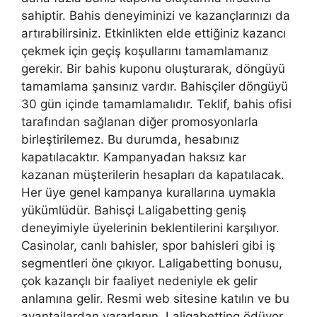
sahiptir. Bahis deneyiminizi ve kazançlarınızı da
artırabilirsiniz. Etkinlikten elde ettiğiniz kazancı
çekmek için geçiş koşullarını tamamlamanız
gerekir. Bir bahis kuponu oluşturarak, döngüyü
tamamlama şansınız vardır. Bahisçiler döngüyü
30 gün içinde tamamlamalıdır. Teklif, bahis ofisi
tarafından sağlanan diğer promosyonlarla
birleştirilemez. Bu durumda, hesabınız
kapatılacaktır. Kampanyadan haksız kar
kazanan müşterilerin hesapları da kapatılacak.
Her üye genel kampanya kurallarına uymakla
yükümlüdür. Bahisçi Laligabetting geniş
deneyimiyle üyelerinin beklentilerini karşılıyor.
Casinolar, canlı bahisler, spor bahisleri gibi iş
segmentleri öne çıkıyor. Laligabetting bonusu,
çok kazançlı bir faaliyet nedeniyle ek gelir
anlamına gelir. Resmi web sitesine katılın ve bu
avantajlardan yararlanın. Laligabetting ödüyor.