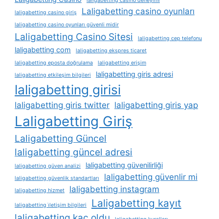
laligabetting casino deneyimi
Laligabetting casino oyunları
laligabetting casino giriş
laligabetting casino oyunları güvenli midir
Laligabetting Casino Sitesi
laligabetting cep telefonu
laligabetting com
laligabetting ekspres ticaret
laligabetting eposta doğrulama
laligabetting erişim
laligabetting giris adresi
laligabetting etkileşim bilgileri
laligabetting girisi
laligabetting giris twitter
laligabetting giris yap
Laligabetting Giriş
Laligabetting Güncel
laligabetting güncel adresi
laligabetting güvenilirliği
laligabetting güven analizi
laligabetting güvenlir mi
laligabetting güvenlik standartları
laligabetting instagram
laligabetting hizmet
Laligabetting kayıt
laligabetting i̇letişim bilgileri
laligabetting kaç oldu