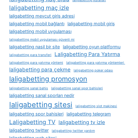
laligabetting kuralları
laligabetting maç izle
laligabetting mevcut giriş adresi
laligabetting mobil bağlantı
laligabetting mobil giriş
laligabetting mobil uygulaması
laligabetting mobil uygulaması güvenli mi
laligabetting nasil bir site
laligabetting oyun platformu
Laligabetting Para Yatırma
laligabetting para transferi
laligabetting para yatırma yöntemi
laligabetting para yatırma yöntemleri
laligabetting para çekme
laligabetting poker odası
laligabetting promosyon
laligabetting sanal bahis
laligabetting sanal spor bahisleri
laligabetting sanal sporları nedir
laligabetting sitesi
laligabetting slot makinesi
laligabetting spor bahisleri
laligabetting telegram
Laligabetting TV
laligabetting tv izle
laligabetting twitter
laligabetting twitter yardım
laligabetting web sitesi