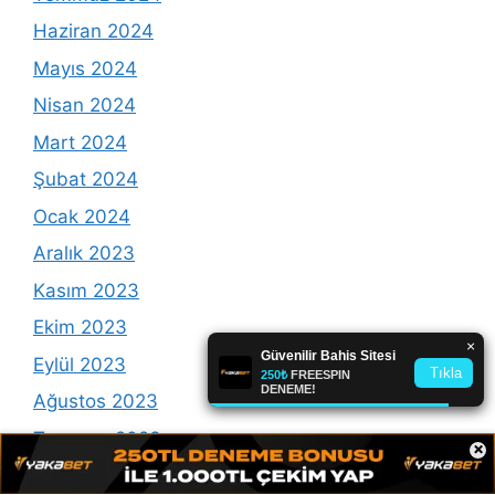
Haziran 2024
Mayıs 2024
Nisan 2024
Mart 2024
Şubat 2024
Ocak 2024
Aralık 2023
Kasım 2023
Ekim 2023
Eylül 2023
Ağustos 2023
Temmuz 2023
×
Haziran 2023