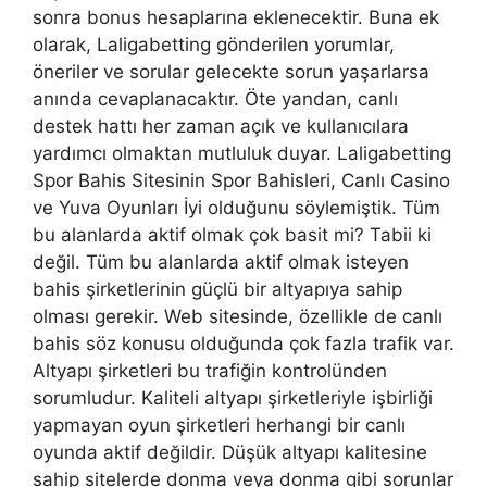
sonra bonus hesaplarına eklenecektir. Buna ek
olarak, Laligabetting gönderilen yorumlar,
öneriler ve sorular gelecekte sorun yaşarlarsa
anında cevaplanacaktır. Öte yandan, canlı
destek hattı her zaman açık ve kullanıcılara
yardımcı olmaktan mutluluk duyar. Laligabetting
Spor Bahis Sitesinin Spor Bahisleri, Canlı Casino
ve Yuva Oyunları İyi olduğunu söylemiştik. Tüm
bu alanlarda aktif olmak çok basit mi? Tabii ki
değil. Tüm bu alanlarda aktif olmak isteyen
bahis şirketlerinin güçlü bir altyapıya sahip
olması gerekir. Web sitesinde, özellikle de canlı
bahis söz konusu olduğunda çok fazla trafik var.
Altyapı şirketleri bu trafiğin kontrolünden
sorumludur. Kaliteli altyapı şirketleriyle işbirliği
yapmayan oyun şirketleri herhangi bir canlı
oyunda aktif değildir. Düşük altyapı kalitesine
sahip sitelerde donma veya donma gibi sorunlar