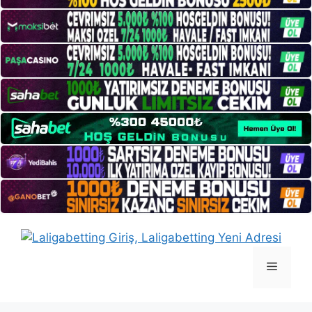
İçeriğe
atla
Menü