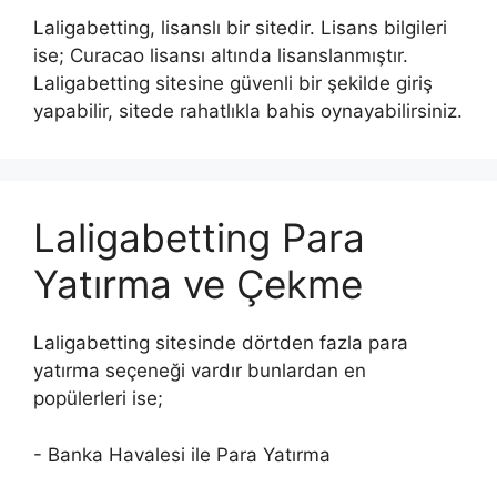
Laligabetting, lisanslı bir sitedir. Lisans bilgileri
ise; Curacao lisansı altında lisanslanmıştır.
Laligabetting sitesine güvenli bir şekilde giriş
yapabilir, sitede rahatlıkla bahis oynayabilirsiniz.
Laligabetting Para
Yatırma ve Çekme
Laligabetting sitesinde dörtden fazla para
yatırma seçeneği vardır bunlardan en
popülerleri ise;
- Banka Havalesi ile Para Yatırma