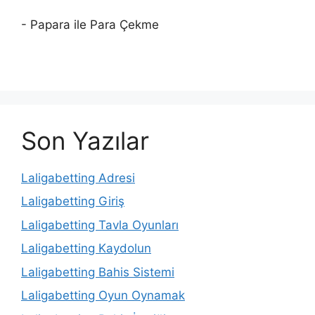
- Papara ile Para Çekme
Son Yazılar
Laligabetting Adresi
Laligabetting Giriş
Laligabetting Tavla Oyunları
Laligabetting Kaydolun
Laligabetting Bahis Sistemi
Laligabetting Oyun Oynamak