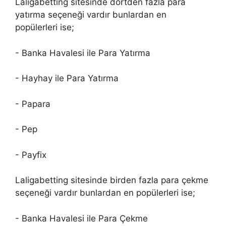
Laligabetting sitesinde dörtden fazla para
yatırma seçeneği vardır bunlardan en
popülerleri ise;
- Banka Havalesi ile Para Yatırma
- Hayhay ile Para Yatırma
- Papara
- Pep
- Payfix
Laligabetting sitesinde birden fazla para çekme
seçeneği vardır bunlardan en popülerleri ise;
- Banka Havalesi ile Para Çekme