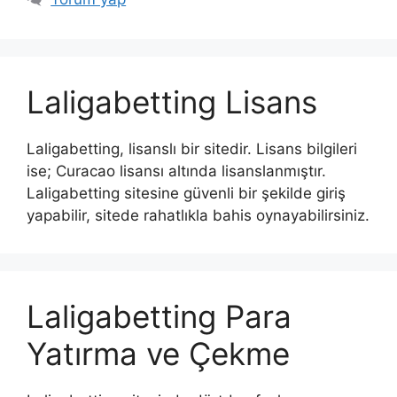
Laligabetting Lisans
Laligabetting, lisanslı bir sitedir. Lisans bilgileri
ise; Curacao lisansı altında lisanslanmıştır.
Laligabetting sitesine güvenli bir şekilde giriş
yapabilir, sitede rahatlıkla bahis oynayabilirsiniz.
Laligabetting Para
Yatırma ve Çekme