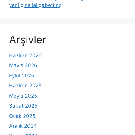
yeni giris laligabetting
Arşivler
Haziran 2026
Mayıs 2026
Eylül 2025
Haziran 2025
Mayıs 2025
Şubat 2025
Ocak 2025
Aralık 2024