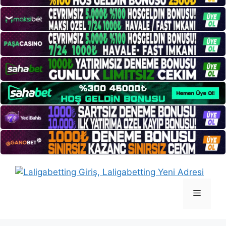
İçeriğe
atla
Menü