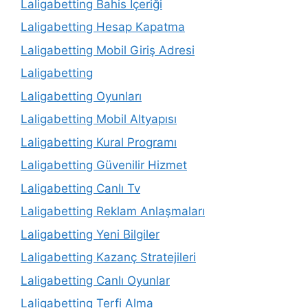
Laligabetting Bahis İçeriği
Laligabetting Hesap Kapatma
Laligabetting Mobil Giriş Adresi
Laligabetting
Laligabetting Oyunları
Laligabetting Mobil Altyapısı
Laligabetting Kural Programı
Laligabetting Güvenilir Hizmet
Laligabetting Canlı Tv
Laligabetting Reklam Anlaşmaları
Laligabetting Yeni Bilgiler
Laligabetting Kazanç Stratejileri
Laligabetting Canlı Oyunlar
Laligabetting Terfi Alma