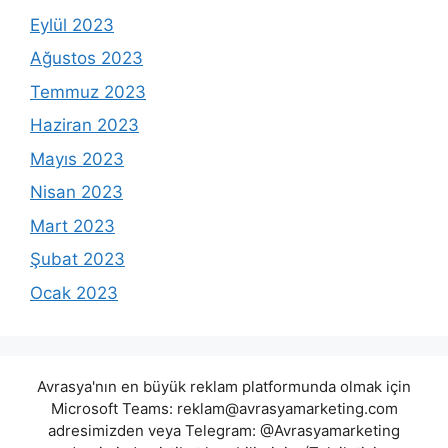
Eylül 2023
Ağustos 2023
Temmuz 2023
Haziran 2023
Mayıs 2023
Nisan 2023
Mart 2023
Şubat 2023
Ocak 2023
Avrasya'nın en büyük reklam platformunda olmak için
Microsoft Teams:
reklam@avrasyamarketing.com
adresimizden veya Telegram: @Avrasyamarketing