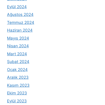
Eylül 2024
Ağustos 2024
Temmuz 2024
Haziran 2024
Mayıs 2024
Nisan 2024
Mart 2024
Şubat 2024
Ocak 2024
Aralık 2023
Kasım 2023
Ekim 2023
Eylül 2023