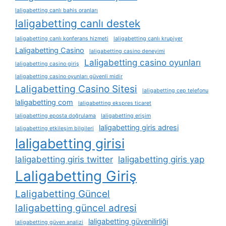
laligabetting canlı bahis oranları
laligabetting canlı destek
laligabetting canlı konferans hizmeti
laligabetting canlı krupiyer
Laligabetting Casino
laligabetting casino deneyimi
Laligabetting casino oyunları
laligabetting casino giriş
laligabetting casino oyunları güvenli midir
Laligabetting Casino Sitesi
laligabetting cep telefonu
laligabetting com
laligabetting ekspres ticaret
laligabetting eposta doğrulama
laligabetting erişim
laligabetting giris adresi
laligabetting etkileşim bilgileri
laligabetting girisi
laligabetting giris twitter
laligabetting giris yap
Laligabetting Giriş
Laligabetting Güncel
laligabetting güncel adresi
laligabetting güvenilirliği
laligabetting güven analizi