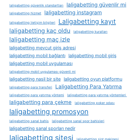
laligabetting güvenlir mi
laligabetting güvenlik standartları
laligabetting instagram
laligabetting hizmet
Laligabetting kayıt
laligabetting i̇letişim bilgileri
laligabetting kaç oldu
laligabetting kuralları
laligabetting maç izle
laligabetting mevcut giriş adresi
laligabetting mobil bağlantı
laligabetting mobil giriş
laligabetting mobil uygulaması
laligabetting mobil uygulaması güvenli mi
laligabetting nasil bir site
laligabetting oyun platformu
Laligabetting Para Yatırma
laligabetting para transferi
laligabetting para yatırma yöntemi
laligabetting para yatırma yöntemleri
laligabetting para çekme
laligabetting poker odası
laligabetting promosyon
laligabetting sanal bahis
laligabetting sanal spor bahisleri
laligabetting sanal sporları nedir
laligabetting sitesi
laligabetting slot makinesi