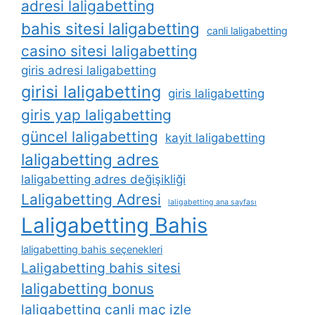
adresi laligabetting
bahis sitesi laligabetting
canli laligabetting
casino sitesi laligabetting
giris adresi laligabetting
girisi laligabetting
giris laligabetting
giris yap laligabetting
güncel laligabetting
kayit laligabetting
laligabetting adres
laligabetting adres değişikliği
Laligabetting Adresi
laligabetting ana sayfası
Laligabetting Bahis
laligabetting bahis seçenekleri
Laligabetting bahis sitesi
laligabetting bonus
laligabetting canli maç izle