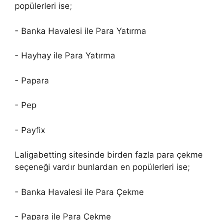
popülerleri ise;
- Banka Havalesi ile Para Yatırma
- Hayhay ile Para Yatırma
- Papara
- Pep
- Payfix
Laligabetting sitesinde birden fazla para çekme
seçeneği vardır bunlardan en popülerleri ise;
- Banka Havalesi ile Para Çekme
- Papara ile Para Çekme