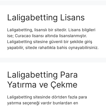
Laligabetting Lisans
Laligabetting, lisanslı bir sitedir. Lisans bilgileri
ise; Curacao lisansı altında lisanslanmıştır.
Laligabetting sitesine güvenli bir şekilde giriş
yapabilir, sitede rahatlıkla bahis oynayabilirsiniz.
Laligabetting Para
Yatırma ve Çekme
Laligabetting sitesinde dörtden fazla para
yatırma seçeneği vardır bunlardan en