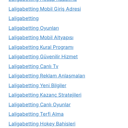
Laligabetting Mobil Giriş Adresi
Laligabetting
Laligabetting Oyunları
Laligabetting Mobil Altyapısı
Laligabetting Kural Programı
Laligabetting Güvenilir Hizmet
Laligabetting Canlı Tv
Laligabetting Reklam Anlaşmaları
Laligabetting Yeni Bilgiler
Laligabetting Kazanç Stratejileri
Laligabetting Canlı Oyunlar
Laligabetting Terfi Alma
Laligabetting Hokey Bahisleri