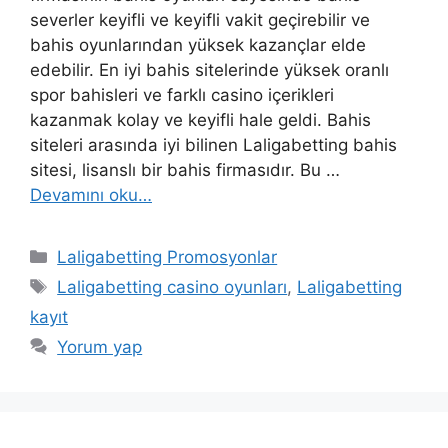
severler keyifli ve keyifli vakit geçirebilir ve
bahis oyunlarından yüksek kazançlar elde
edebilir. En iyi bahis sitelerinde yüksek oranlı
spor bahisleri ve farklı casino içerikleri
kazanmak kolay ve keyifli hale geldi. Bahis
siteleri arasında iyi bilinen Laligabetting bahis
sitesi, lisanslı bir bahis firmasıdır. Bu …
Devamını oku…
Kategoriler
Laligabetting Promosyonlar
Etiketler
Laligabetting casino oyunları
,
Laligabetting
kayıt
Yorum yap