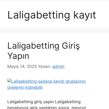
Laligabetting kayıt
Laligabetting Giriş
Yapın
Mayıs 14, 2025
Yazarı:
admin
Laligabetting giriş yapın Laligabetting
hesabınıza giriş yaptıktan sonra, mevcut