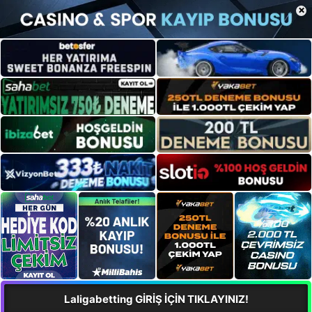
×
Laligabetting GİRİŞ İÇİN TIKLAYINIZ!