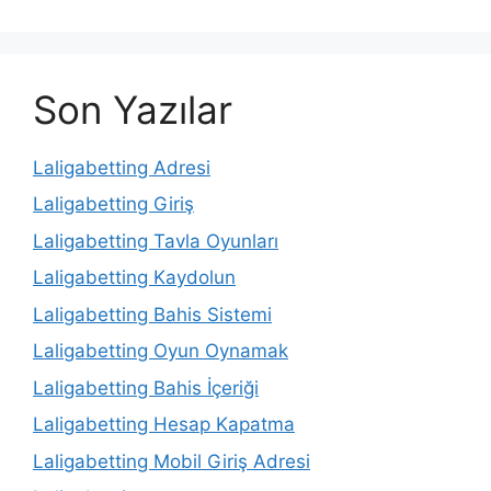
Son Yazılar
Laligabetting Adresi
Laligabetting Giriş
Laligabetting Tavla Oyunları
Laligabetting Kaydolun
Laligabetting Bahis Sistemi
Laligabetting Oyun Oynamak
Laligabetting Bahis İçeriği
Laligabetting Hesap Kapatma
Laligabetting Mobil Giriş Adresi