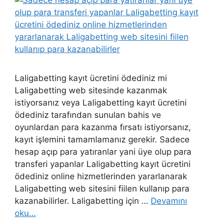
Laligabetting kayıt ücretini ödediniz mi
Laligabetting web sitesinde kazanmak
istiyorsanız veya Laligabetting kayıt ücretini
ödediniz tarafından sunulan bahis ve
oyunlardan para kazanma fırsatı istiyorsanız,
kayıt işlemini tamamlamanız gerekir. Sadece
hesap açıp para yatıranlar yani üye olup para
transferi yapanlar Laligabetting kayıt ücretini
ödediniz online hizmetlerinden yararlanarak
Laligabetting web sitesini fiilen kullanıp para
kazanabilirler. Laligabetting için …
Devamını
oku…