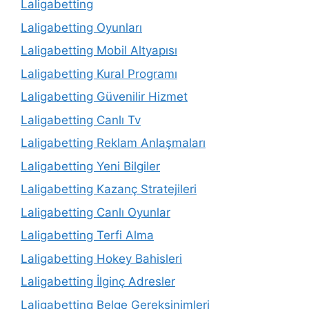
Laligabetting
Laligabetting Oyunları
Laligabetting Mobil Altyapısı
Laligabetting Kural Programı
Laligabetting Güvenilir Hizmet
Laligabetting Canlı Tv
Laligabetting Reklam Anlaşmaları
Laligabetting Yeni Bilgiler
Laligabetting Kazanç Stratejileri
Laligabetting Canlı Oyunlar
Laligabetting Terfi Alma
Laligabetting Hokey Bahisleri
Laligabetting İlginç Adresler
Laligabetting Belge Gereksinimleri