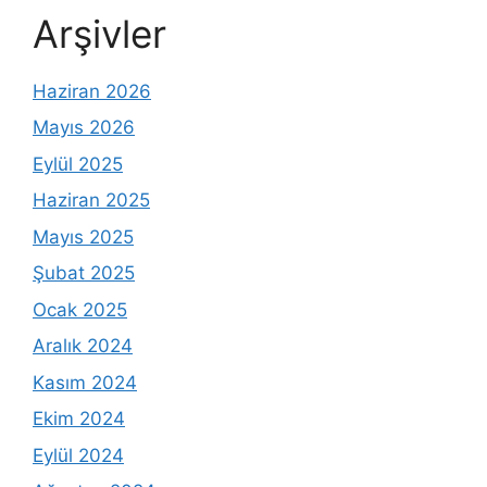
Arşivler
Haziran 2026
Mayıs 2026
Eylül 2025
Haziran 2025
Mayıs 2025
Şubat 2025
Ocak 2025
Aralık 2024
Kasım 2024
Ekim 2024
Eylül 2024