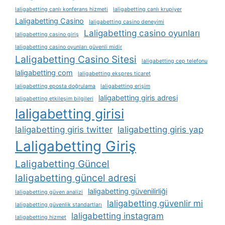
laligabetting canlı konferans hizmeti
laligabetting canlı krupiyer
Laligabetting Casino
laligabetting casino deneyimi
Laligabetting casino oyunları
laligabetting casino giriş
laligabetting casino oyunları güvenli midir
Laligabetting Casino Sitesi
laligabetting cep telefonu
laligabetting com
laligabetting ekspres ticaret
laligabetting eposta doğrulama
laligabetting erişim
laligabetting giris adresi
laligabetting etkileşim bilgileri
laligabetting girisi
laligabetting giris twitter
laligabetting giris yap
Laligabetting Giriş
Laligabetting Güncel
laligabetting güncel adresi
laligabetting güvenilirliği
laligabetting güven analizi
laligabetting güvenlir mi
laligabetting güvenlik standartları
laligabetting instagram
laligabetting hizmet