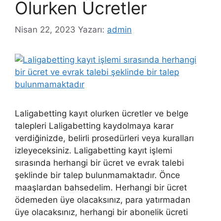
Olurken Ücretler
Nisan 22, 2023
Yazarı:
admin
Laligabetting kayıt olurken ücretler ve belge
talepleri Laligabetting kaydolmaya karar
verdiğinizde, belirli prosedürleri veya kuralları
izleyeceksiniz. Laligabetting kayıt işlemi
sırasında herhangi bir ücret ve evrak talebi
şeklinde bir talep bulunmamaktadır. Önce
maaşlardan bahsedelim. Herhangi bir ücret
ödemeden üye olacaksınız, para yatırmadan
üye olacaksınız, herhangi bir abonelik ücreti