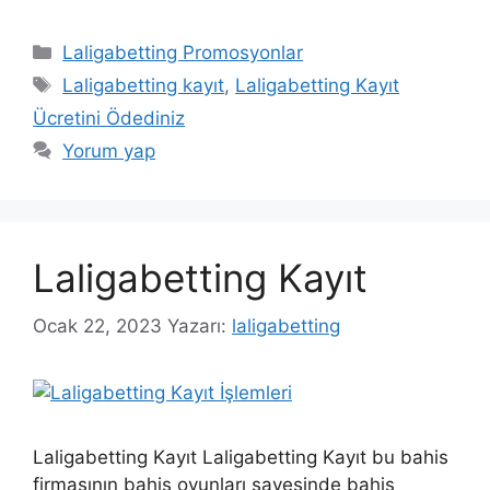
Kategoriler
Laligabetting Promosyonlar
Etiketler
Laligabetting kayıt
,
Laligabetting Kayıt
Ücretini Ödediniz
Yorum yap
Laligabetting Kayıt
Ocak 22, 2023
Yazarı:
laligabetting
Laligabetting Kayıt Laligabetting Kayıt bu bahis
firmasının bahis oyunları sayesinde bahis