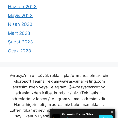
Haziran 2023
Mayıs 2023
Nisan 2023
Mart 2023
Şubat 2023
Ocak 2023
Avrasya'nın en büyük reklam platformunda olmak için
Microsoft Teams:
reklam@avrasyamarketing.com
adresimizden veya Telegram: @Avrasyamarketing
adresimizden irtibat kurabilirsiniz. (Tek iletişim
adreslerimiz teams / telegram ve mail adresimizdir.
Harici hiçbir iletişim adresimiz bulunmamaktadır.
Lütfen itibar etmeyiniz.) Türkiye yasalarına göre 7258
sayılı kanun uyarınca yasa dışı bahis oynamanın