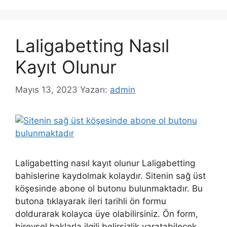
Laligabetting Nasıl
Kayıt Olunur
Mayıs 13, 2023
Yazarı:
admin
Laligabetting nasıl kayıt olunur Laligabetting
bahislerine kaydolmak kolaydır. Sitenin sağ üst
köşesinde abone ol butonu bulunmaktadır. Bu
butona tıklayarak ileri tarihli ön formu
doldurarak kolayca üye olabilirsiniz. Ön form,
bireysel haklarla ilgili belirsizlik yaratabilecek