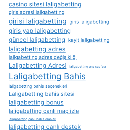
casino sitesi laligabetting
giris adresi laligabetting
girisi laligabetting
giris laligabetting
giris yap laligabetting
güncel laligabetting
kayit laligabetting
laligabetting adres
laligabetting adres değişikliği
Laligabetting Adresi
laligabetting ana sayfası
Laligabetting Bahis
laligabetting bahis seçenekleri
Laligabetting bahis sitesi
laligabetting bonus
laligabetting canli maç izle
laligabetting canlı bahis oranları
laligabetting canlı destek