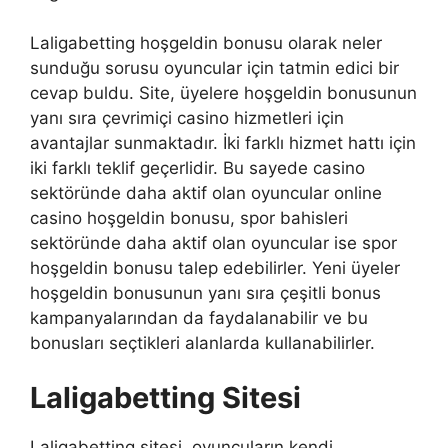
Laligabetting hoşgeldin bonusu olarak neler
sunduğu sorusu oyuncular için tatmin edici bir
cevap buldu. Site, üyelere hoşgeldin bonusunun
yanı sıra çevrimiçi casino hizmetleri için
avantajlar sunmaktadır. İki farklı hizmet hattı için
iki farklı teklif geçerlidir. Bu sayede casino
sektöründe daha aktif olan oyuncular online
casino hoşgeldin bonusu, spor bahisleri
sektöründe daha aktif olan oyuncular ise spor
hoşgeldin bonusu talep edebilirler. Yeni üyeler
hoşgeldin bonusunun yanı sıra çeşitli bonus
kampanyalarından da faydalanabilir ve bu
bonusları seçtikleri alanlarda kullanabilirler.
Laligabetting Sitesi
Laligabetting sitesi, oyuncuların kendi