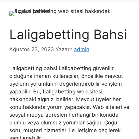
Laligabetting Bahsi
Ağustos 23, 2023
Yazarı:
admin
Laligabetting bahsi Laligabetting güvenilir
olduğuna inanan kullanıcılar, öncelikle mevcut
üyelerin yorumlarını değerlendirebilir ve işlem
yapabilir. Bu, Laligabetting web sitesi
hakkındaki algınızı belirler. Mevcut üyeler her
konu hakkında yorum yapacaktır. Web siteleri ve
sosyal medya adresleri herhangi bir konuda
olumlu veya olumsuz yorumlar sağlar. Çoğu
soru, müşteri hizmetleri ile iletişime geçilerek
yanıtlanabilir.