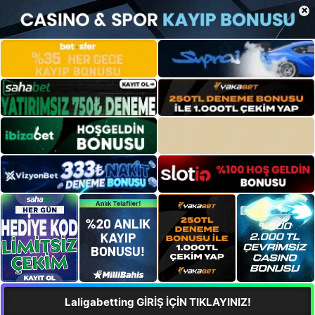
×
Laligabetting GİRİŞ İÇİN TIKLAYINIZ!