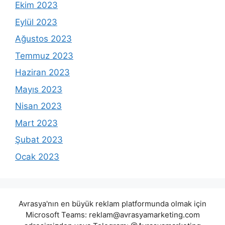
Ekim 2023
Eylül 2023
Ağustos 2023
Temmuz 2023
Haziran 2023
Mayıs 2023
Nisan 2023
Mart 2023
Şubat 2023
Ocak 2023
Avrasya'nın en büyük reklam platformunda olmak için
Microsoft Teams:
reklam@avrasyamarketing.com