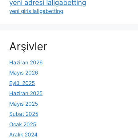
yeni adresi laligabetting
yeni giris laligabetting
Arşivler
Haziran 2026
Mayıs 2026
Eylül 2025
Haziran 2025
Mayıs 2025
Şubat 2025
Ocak 2025
Aralık 2024