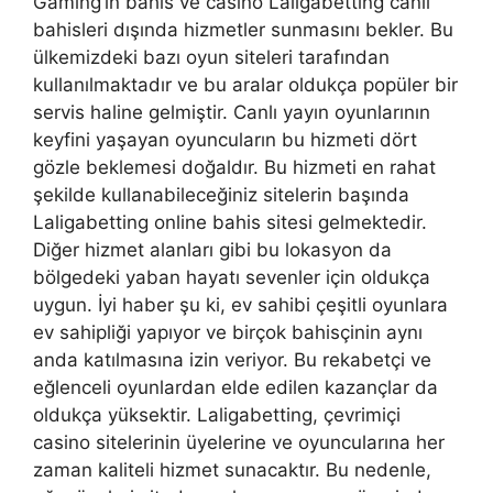
Gaming’in bahis ve casino Laligabetting canlı
bahisleri dışında hizmetler sunmasını bekler. Bu
ülkemizdeki bazı oyun siteleri tarafından
kullanılmaktadır ve bu aralar oldukça popüler bir
servis haline gelmiştir. Canlı yayın oyunlarının
keyfini yaşayan oyuncuların bu hizmeti dört
gözle beklemesi doğaldır. Bu hizmeti en rahat
şekilde kullanabileceğiniz sitelerin başında
Laligabetting online bahis sitesi gelmektedir.
Diğer hizmet alanları gibi bu lokasyon da
bölgedeki yaban hayatı sevenler için oldukça
uygun. İyi haber şu ki, ev sahibi çeşitli oyunlara
ev sahipliği yapıyor ve birçok bahisçinin aynı
anda katılmasına izin veriyor. Bu rekabetçi ve
eğlenceli oyunlardan elde edilen kazançlar da
oldukça yüksektir. Laligabetting, çevrimiçi
casino sitelerinin üyelerine ve oyuncularına her
zaman kaliteli hizmet sunacaktır. Bu nedenle,