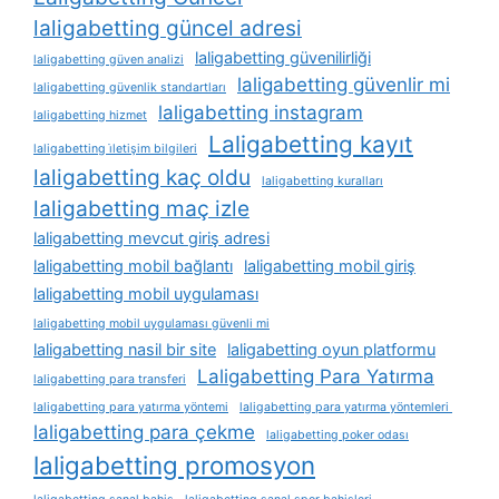
laligabetting güncel adresi
laligabetting güvenilirliği
laligabetting güven analizi
laligabetting güvenlir mi
laligabetting güvenlik standartları
laligabetting instagram
laligabetting hizmet
Laligabetting kayıt
laligabetting i̇letişim bilgileri
laligabetting kaç oldu
laligabetting kuralları
laligabetting maç izle
laligabetting mevcut giriş adresi
laligabetting mobil bağlantı
laligabetting mobil giriş
laligabetting mobil uygulaması
laligabetting mobil uygulaması güvenli mi
laligabetting nasil bir site
laligabetting oyun platformu
Laligabetting Para Yatırma
laligabetting para transferi
laligabetting para yatırma yöntemi
laligabetting para yatırma yöntemleri
laligabetting para çekme
laligabetting poker odası
laligabetting promosyon