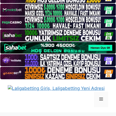
İçeriğe
atla
Menü