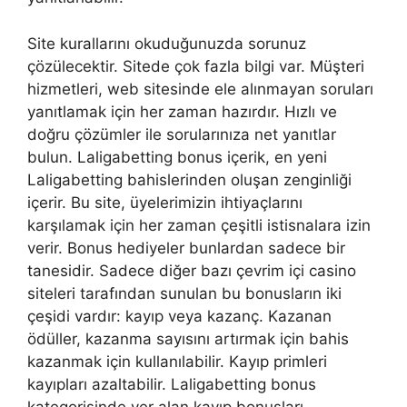
Site kurallarını okuduğunuzda sorunuz
çözülecektir. Sitede çok fazla bilgi var. Müşteri
hizmetleri, web sitesinde ele alınmayan soruları
yanıtlamak için her zaman hazırdır. Hızlı ve
doğru çözümler ile sorularınıza net yanıtlar
bulun. Laligabetting bonus içerik, en yeni
Laligabetting bahislerinden oluşan zenginliği
içerir. Bu site, üyelerimizin ihtiyaçlarını
karşılamak için her zaman çeşitli istisnalara izin
verir. Bonus hediyeler bunlardan sadece bir
tanesidir. Sadece diğer bazı çevrim içi casino
siteleri tarafından sunulan bu bonusların iki
çeşidi vardır: kayıp veya kazanç. Kazanan
ödüller, kazanma sayısını artırmak için bahis
kazanmak için kullanılabilir. Kayıp primleri
kayıpları azaltabilir. Laligabetting bonus
kategorisinde yer alan kayıp bonusları