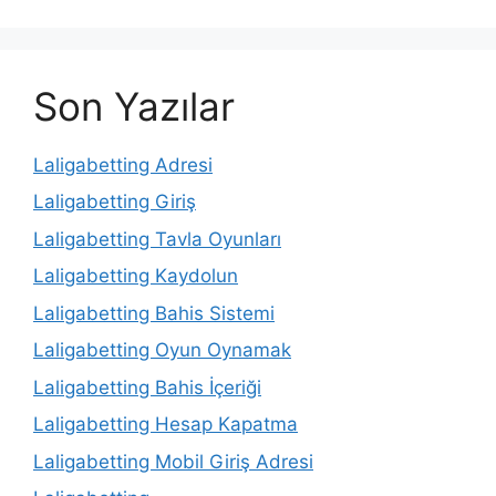
Son Yazılar
Laligabetting Adresi
Laligabetting Giriş
Laligabetting Tavla Oyunları
Laligabetting Kaydolun
Laligabetting Bahis Sistemi
Laligabetting Oyun Oynamak
Laligabetting Bahis İçeriği
Laligabetting Hesap Kapatma
Laligabetting Mobil Giriş Adresi