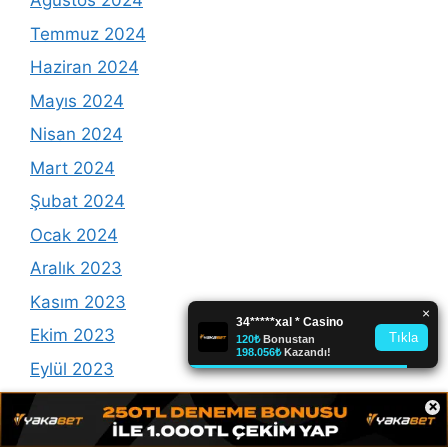
Ağustos 2024
Temmuz 2024
Haziran 2024
Mayıs 2024
Nisan 2024
Mart 2024
Şubat 2024
Ocak 2024
Aralık 2023
Kasım 2023
Ekim 2023
Eylül 2023
Ağustos 2023
×
Temmuz 2023