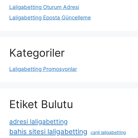
Laligabetting Oturum Adresi
Laligabetting Eposta Güncelleme
Kategoriler
Laligabetting Promosyonlar
Etiket Bulutu
adresi laligabetting
bahis sitesi laligabetting
canli laligabetting