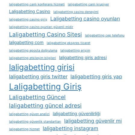
laligabetting canlı konferans hizmeti
laligabetting canlı krupiyer
Laligabetting Casino
laligabetting casino deneyimi
Laligabetting casino oyunları
laligabetting casino giriş
laligabetting casino oyunları güvenli midir
Laligabetting Casino Sitesi
laligabetting cep telefonu
laligabetting com
laligabetting ekspres ticaret
laligabetting eposta doğrulama
laligabetting erişim
laligabetting giris adresi
laligabetting etkileşim bilgileri
laligabetting girisi
laligabetting giris twitter
laligabetting giris yap
Laligabetting Giriş
Laligabetting Güncel
laligabetting güncel adresi
laligabetting güvenilirliği
laligabetting güven analizi
laligabetting güvenlir mi
laligabetting güvenlik standartları
laligabetting instagram
laligabetting hizmet