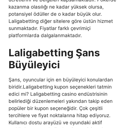
kazanma olasılığı ne kadar yüksek olursa,
potansiyel ödüller de o kadar büyük olur.
Laligabetting diğer sitelere göre üstün hizmet
sunmaktadır. Fiyatlar farklı çevrimiçi
platformlarda dalgalanmaktadır.
Laligabetting Şans
Büyüleyici
Şans, oyuncular için en büyüleyici konulardan
biridir.Laligabetting kupon seçenekleri tatmin
edici mi? Laligabetting casino endüstrisinin
belirlediği düzenlemeleri yakından takip eden
popüler bir kupon seçeneğidir. Çok çeşitli
tercihlere ve fiyat noktalarına hitap ediyoruz.
Kullanıcı dostu arayüzü ve oyundaki aktif