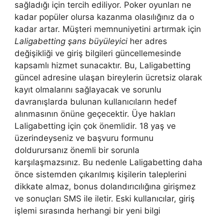
sağladığı için tercih ediliyor. Poker oyunları ne
kadar popüler olursa kazanma olasılığınız da o
kadar artar. Müşteri memnuniyetini artırmak için
Laligabetting şans büyüleyici
her adres
değişikliği ve giriş bilgileri güncellemesinde
kapsamlı hizmet sunacaktır. Bu, Laligabetting
güncel adresine ulaşan bireylerin ücretsiz olarak
kayıt olmalarını sağlayacak ve sorunlu
davranışlarda bulunan kullanıcıların hedef
alınmasının önüne geçecektir. Üye hakları
Laligabetting için çok önemlidir. 18 yaş ve
üzerindeyseniz ve başvuru formunu
doldurursanız önemli bir sorunla
karşılaşmazsınız. Bu nedenle Laligabetting daha
önce sistemden çıkarılmış kişilerin taleplerini
dikkate almaz, bonus dolandırıcılığına girişmez
ve sonuçları SMS ile iletir. Eski kullanıcılar, giriş
işlemi sırasında herhangi bir yeni bilgi