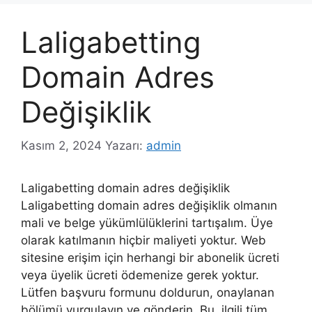
Laligabetting
Domain Adres
Değişiklik
Kasım 2, 2024
Yazarı:
admin
Laligabetting domain adres değişiklik
Laligabetting domain adres değişiklik olmanın
mali ve belge yükümlülüklerini tartışalım. Üye
olarak katılmanın hiçbir maliyeti yoktur. Web
sitesine erişim için herhangi bir abonelik ücreti
veya üyelik ücreti ödemenize gerek yoktur.
Lütfen başvuru formunu doldurun, onaylanan
bölümü vurgulayın ve gönderin. Bu, ilgili tüm