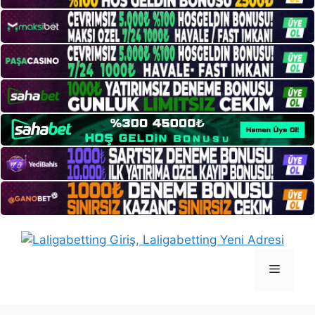
İçeriğe
atla
Menü