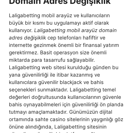
Domain Adres Değişiklik
Laligabetting mobil arayüz ve kullanıcıların
büyük bir kısmı bu uygulamayı aktif olarak
kullanıyor.
Laligabetting mobil arayüz domain
adres değişiklik
cep telefonları hafiftir ve
internette gezinmek önemli bir finansal yatırım
gerektirmez. Basit operasyon size önemli
miktarda para tasarrufu sağlayabilir.
Laligabetting web sitesi kurulduğu günden bu
yana güvenilirliği ile itibar kazanmış ve
kullanıcılara güvenilir blackjack ve bahis
seçenekleri sunmaktadır. Laligabetting temel
değerleri doğrultusunda kullanıcılarının güvenle
bahis oynayabilmeleri için güvenilirliği ön planda
tutmayı amaçlamaktadır. Günümüzün dijital
ortamında sahte casino sitelerinin yaygınlığı göz
önüne alındığında, Laligabetting sitesinin