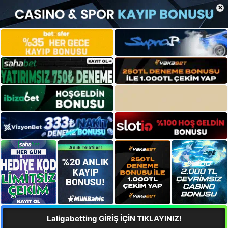
×
Laligabetting GİRİŞ İÇİN TIKLAYINIZ!