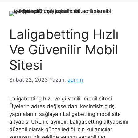
Laligabetting Hızlı
Ve Güvenilir Mobil
Sitesi
Şubat 22, 2023
Yazarı:
admin
Laligabetting hızlı ve güvenilir mobil sitesi
Üyelerin adres değişse dahi kesintisiz giriş
yapmalarını sağlayan Laligabetting mobil site
altyapısı URL ile aynıdır. Laligabetting altyapısını
düzenli olarak güncellediği için kullanıcılar
sorunsuz bir şekilde yatırım yapabilirler.