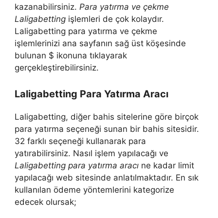
kazanabilirsiniz.
Para yatırma ve çekme
Laligabetting
işlemleri de çok kolaydır.
Laligabetting para yatırma ve çekme
işlemlerinizi ana sayfanın sağ üst köşesinde
bulunan $ ikonuna tıklayarak
gerçekleştirebilirsiniz.
Laligabetting Para Yatırma Aracı
Laligabetting, diğer bahis sitelerine göre birçok
para yatırma seçeneği sunan bir bahis sitesidir.
32 farklı seçeneği kullanarak para
yatırabilirsiniz. Nasıl işlem yapılacağı ve
Laligabetting para yatırma aracı
ne kadar limit
yapılacağı web sitesinde anlatılmaktadır. En sık
kullanılan ödeme yöntemlerini kategorize
edecek olursak;