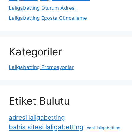
Laligabetting Oturum Adresi
Laligabetting Eposta Güncelleme
Kategoriler
Laligabetting Promosyonlar
Etiket Bulutu
adresi laligabetting
bahis sitesi laligabetting
canli laligabetting