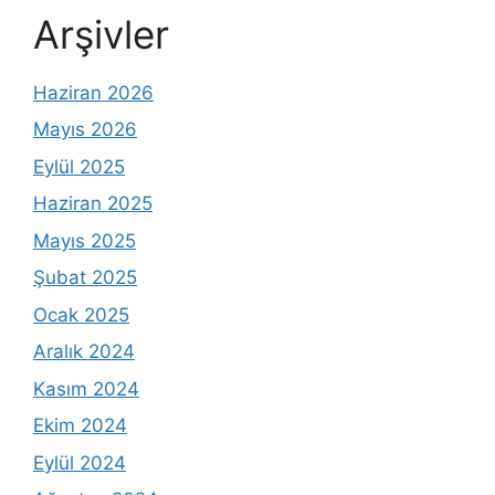
Arşivler
Haziran 2026
Mayıs 2026
Eylül 2025
Haziran 2025
Mayıs 2025
Şubat 2025
Ocak 2025
Aralık 2024
Kasım 2024
Ekim 2024
Eylül 2024