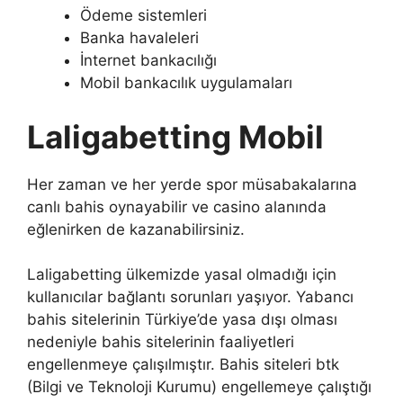
Ödeme sistemleri
Banka havaleleri
İnternet bankacılığı
Mobil bankacılık uygulamaları
Laligabetting Mobil
Her zaman ve her yerde spor müsabakalarına
canlı bahis oynayabilir ve casino alanında
eğlenirken de kazanabilirsiniz.
Laligabetting ülkemizde yasal olmadığı için
kullanıcılar bağlantı sorunları yaşıyor. Yabancı
bahis sitelerinin Türkiye’de yasa dışı olması
nedeniyle bahis sitelerinin faaliyetleri
engellenmeye çalışılmıştır. Bahis siteleri btk
(Bilgi ve Teknoloji Kurumu) engellemeye çalıştığı