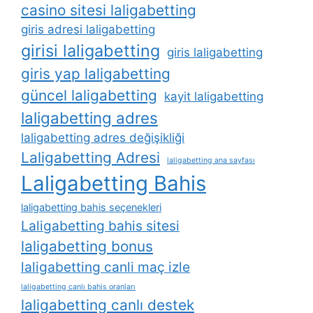
casino sitesi laligabetting
giris adresi laligabetting
girisi laligabetting
giris laligabetting
giris yap laligabetting
güncel laligabetting
kayit laligabetting
laligabetting adres
laligabetting adres değişikliği
Laligabetting Adresi
laligabetting ana sayfası
Laligabetting Bahis
laligabetting bahis seçenekleri
Laligabetting bahis sitesi
laligabetting bonus
laligabetting canli maç izle
laligabetting canlı bahis oranları
laligabetting canlı destek