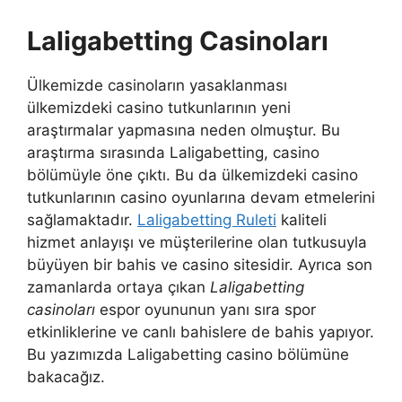
Laligabetting Casinoları
Ülkemizde casinoların yasaklanması
ülkemizdeki casino tutkunlarının yeni
araştırmalar yapmasına neden olmuştur. Bu
araştırma sırasında Laligabetting, casino
bölümüyle öne çıktı. Bu da ülkemizdeki casino
tutkunlarının casino oyunlarına devam etmelerini
sağlamaktadır.
Laligabetting Ruleti
kaliteli
hizmet anlayışı ve müşterilerine olan tutkusuyla
büyüyen bir bahis ve casino sitesidir. Ayrıca son
zamanlarda ortaya çıkan
Laligabetting
casinoları
espor oyununun yanı sıra spor
etkinliklerine ve canlı bahislere de bahis yapıyor.
Bu yazımızda Laligabetting casino bölümüne
bakacağız.