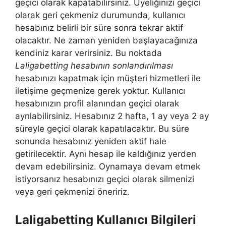
geçici olarak kapatabilirsiniz. Üyeliğinizi geçici
olarak geri çekmeniz durumunda, kullanıcı
hesabınız belirli bir süre sonra tekrar aktif
olacaktır. Ne zaman yeniden başlayacağınıza
kendiniz karar verirsiniz. Bu noktada
Laligabetting hesabının sonlandırılması
hesabınızı kapatmak için müşteri hizmetleri ile
iletişime geçmenize gerek yoktur. Kullanıcı
hesabınızın profil alanından geçici olarak
ayrılabilirsiniz. Hesabınız 2 hafta, 1 ay veya 2 ay
süreyle geçici olarak kapatılacaktır. Bu süre
sonunda hesabınız yeniden aktif hale
getirilecektir. Aynı hesap ile kaldığınız yerden
devam edebilirsiniz. Oynamaya devam etmek
istiyorsanız hesabınızı geçici olarak silmenizi
veya geri çekmenizi öneririz.
Laligabetting Kullanıcı Bilgileri