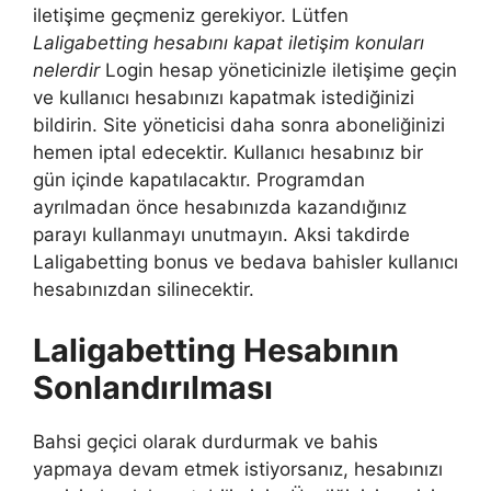
iletişime geçmeniz gerekiyor. Lütfen
Laligabetting hesabını kapat iletişim konuları
nelerdir
Login hesap yöneticinizle iletişime geçin
ve kullanıcı hesabınızı kapatmak istediğinizi
bildirin. Site yöneticisi daha sonra aboneliğinizi
hemen iptal edecektir. Kullanıcı hesabınız bir
gün içinde kapatılacaktır. Programdan
ayrılmadan önce hesabınızda kazandığınız
parayı kullanmayı unutmayın. Aksi takdirde
Laligabetting bonus ve bedava bahisler kullanıcı
hesabınızdan silinecektir.
Laligabetting Hesabının
Sonlandırılması
Bahsi geçici olarak durdurmak ve bahis
yapmaya devam etmek istiyorsanız, hesabınızı