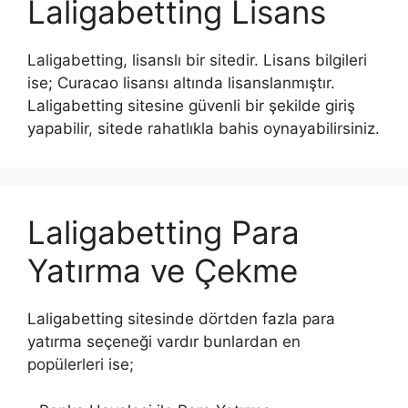
Laligabetting Lisans
Laligabetting, lisanslı bir sitedir. Lisans bilgileri
ise; Curacao lisansı altında lisanslanmıştır.
Laligabetting sitesine güvenli bir şekilde giriş
yapabilir, sitede rahatlıkla bahis oynayabilirsiniz.
Laligabetting Para
Yatırma ve Çekme
Laligabetting sitesinde dörtden fazla para
yatırma seçeneği vardır bunlardan en
popülerleri ise;