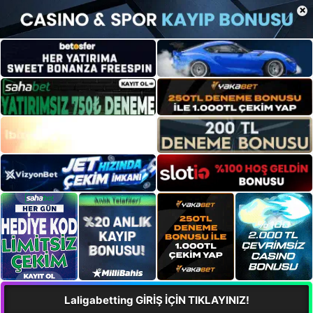
×
Laligabetting GİRİŞ İÇİN TIKLAYINIZ!