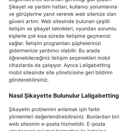
Şikayet ve yardım hatları, kullanıcı yorumlarına
ve görüşlerine yanıt vererek web sitenize olan
güveni artırır. Web sitesinde bulunan çeşitli
iletişim ve şikayet teknikleri, oyundan sorumlu
kişilerle çok kısa sürede iletişime geçmenizi
sağlar. İletişim programları şüphelerinizi
gidermenize yardımcı olabilir. Bu arada
öğrenebileceğiniz iletişim seçenekleri mobil
cihazlarda da çalışıyor. Ayrıca Laligabetting
mobil sitesinde site yöneticisine geri bildirim
gönderebilirsiniz.
Nasıl Şikayette Bulunulur Laligabetting
Şikayetin problemini anlamak için farklı
yöntemleri değerlendirebilirsiniz. Bunlardan biri
web sitesinin e-posta hizmetidir. E-posta