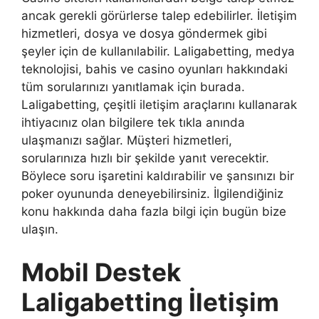
ancak gerekli görürlerse talep edebilirler. İletişim
hizmetleri, dosya ve dosya göndermek gibi
şeyler için de kullanılabilir. Laligabetting, medya
teknolojisi, bahis ve casino oyunları hakkındaki
tüm sorularınızı yanıtlamak için burada.
Laligabetting, çeşitli iletişim araçlarını kullanarak
ihtiyacınız olan bilgilere tek tıkla anında
ulaşmanızı sağlar. Müşteri hizmetleri,
sorularınıza hızlı bir şekilde yanıt verecektir.
Böylece soru işaretini kaldırabilir ve şansınızı bir
poker oyununda deneyebilirsiniz. İlgilendiğiniz
konu hakkında daha fazla bilgi için bugün bize
ulaşın.
Mobil Destek
Laligabetting İletişim