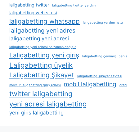
laligabetting twitter
laligabetting twitter yardım
laligabetting web sitesi
laligabetting whatsapp
laligabetting yardım hattı
laligabetting yeni adres
laligabetting yeni adresi
laligabetting yeni adresi ne zaman değişir
Laligabetting yeni giriş
laligabetting çevrimiçi bahis
Laligabetting üyelik
Laligabetting Şikayet
laligabetting şikayet sayfası
mobil laligabetting
mevcut laligabetting giriş adresi
oranı
twitter laligabetting
yeni adresi laligabetting
yeni giris laligabetting