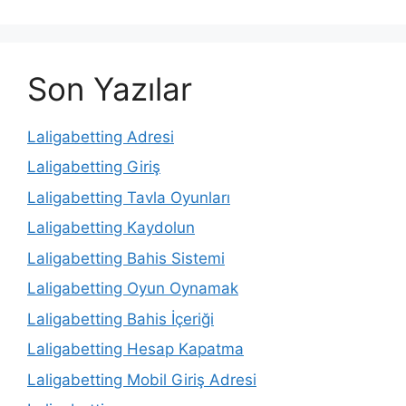
Son Yazılar
Laligabetting Adresi
Laligabetting Giriş
Laligabetting Tavla Oyunları
Laligabetting Kaydolun
Laligabetting Bahis Sistemi
Laligabetting Oyun Oynamak
Laligabetting Bahis İçeriği
Laligabetting Hesap Kapatma
Laligabetting Mobil Giriş Adresi