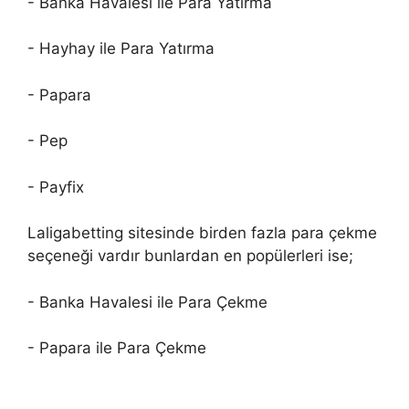
- Banka Havalesi ile Para Yatırma
- Hayhay ile Para Yatırma
- Papara
- Pep
- Payfix
Laligabetting sitesinde birden fazla para çekme
seçeneği vardır bunlardan en popülerleri ise;
- Banka Havalesi ile Para Çekme
- Papara ile Para Çekme