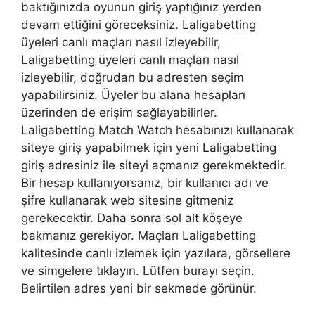
baktığınızda oyunun giriş yaptığınız yerden
devam ettiğini göreceksiniz. Laligabetting
üyeleri canlı maçları nasıl izleyebilir,
Laligabetting üyeleri canlı maçları nasıl
izleyebilir, doğrudan bu adresten seçim
yapabilirsiniz. Üyeler bu alana hesapları
üzerinden de erişim sağlayabilirler.
Laligabetting Match Watch hesabınızı kullanarak
siteye giriş yapabilmek için yeni Laligabetting
giriş adresiniz ile siteyi açmanız gerekmektedir.
Bir hesap kullanıyorsanız, bir kullanıcı adı ve
şifre kullanarak web sitesine gitmeniz
gerekecektir. Daha sonra sol alt köşeye
bakmanız gerekiyor. Maçları Laligabetting
kalitesinde canlı izlemek için yazılara, görsellere
ve simgelere tıklayın. Lütfen burayı seçin.
Belirtilen adres yeni bir sekmede görünür.