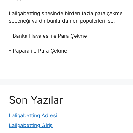
Laligabetting sitesinde birden fazla para çekme
seçeneği vardır bunlardan en popülerleri ise;
- Banka Havalesi ile Para Çekme
- Papara ile Para Çekme
Son Yazılar
Laligabetting Adresi
Laligabetting Giriş