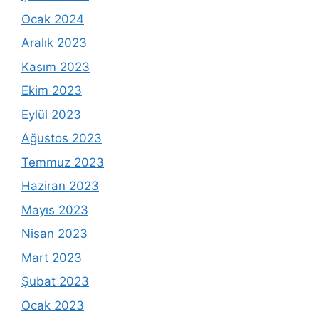
Ocak 2024
Aralık 2023
Kasım 2023
Ekim 2023
Eylül 2023
Ağustos 2023
Temmuz 2023
Haziran 2023
Mayıs 2023
Nisan 2023
Mart 2023
Şubat 2023
Ocak 2023