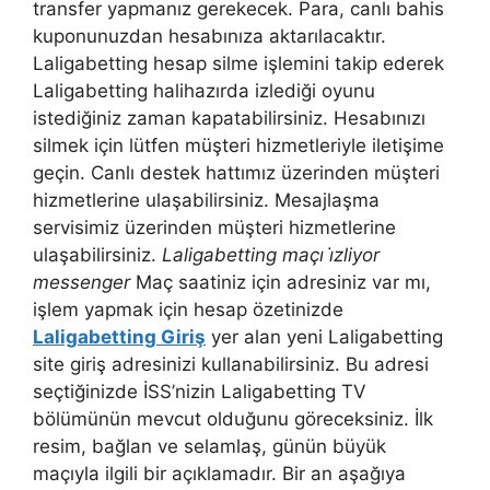
transfer yapmanız gerekecek. Para, canlı bahis
kuponunuzdan hesabınıza aktarılacaktır.
Laligabetting hesap silme işlemini takip ederek
Laligabetting halihazırda izlediği oyunu
istediğiniz zaman kapatabilirsiniz. Hesabınızı
silmek için lütfen müşteri hizmetleriyle iletişime
geçin. Canlı destek hattımız üzerinden müşteri
hizmetlerine ulaşabilirsiniz. Mesajlaşma
servisimiz üzerinden müşteri hizmetlerine
ulaşabilirsiniz.
Laligabetting maçı i̇zliyor
messenger
Maç saatiniz için adresiniz var mı,
işlem yapmak için hesap özetinizde
Laligabetting Giriş
yer alan yeni Laligabetting
site giriş adresinizi kullanabilirsiniz. Bu adresi
seçtiğinizde İSS’nizin Laligabetting TV
bölümünün mevcut olduğunu göreceksiniz. İlk
resim, bağlan ve selamlaş, günün büyük
maçıyla ilgili bir açıklamadır. Bir an aşağıya