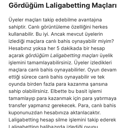
Gördüğüm Laligabetting Maçları
Üyeler maçları takip edebilme avantajına
sahiptir. Canlı görüntüleme özelliğini herkes
kullanabilir. Bu iyi. Ancak mevcut üyelerin
izlediği maçlara canlı bahis oynayabilir miyim?
Hesabınız yoksa her 5 dakikada bir hesap
açarak
gördüğüm Laligabetting maçları
üyelik
işlemini tamamlayabilirsiniz. Üyeler izledikleri
maçlara canlı bahis oynayabilirler. Oyun devam
ettiği sürece canlı bahis oynayabilir ve tek
oyunda birden fazla para kazanma şansına
sahip olabilirsiniz. Elbette bu basit işlemi
tamamlayıp para kazanmak için para yatırmaya
transfer yapmanız gerekecek. Para, canlı bahis
kuponunuzdan hesabınıza aktarılacaktır.
Laligabetting hesap silme işlemini takip ederek
Laligabetting halihazırda izlediği oyunu