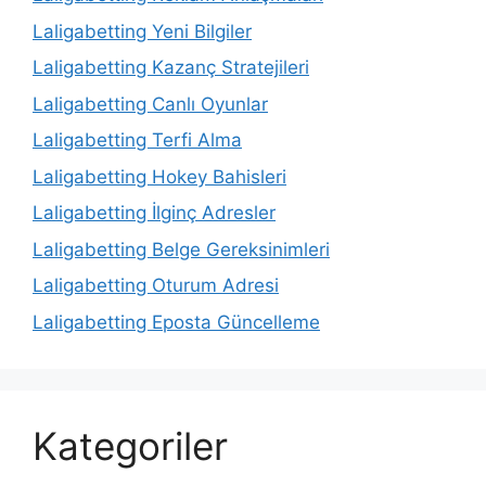
Laligabetting Yeni Bilgiler
Laligabetting Kazanç Stratejileri
Laligabetting Canlı Oyunlar
Laligabetting Terfi Alma
Laligabetting Hokey Bahisleri
Laligabetting İlginç Adresler
Laligabetting Belge Gereksinimleri
Laligabetting Oturum Adresi
Laligabetting Eposta Güncelleme
Kategoriler