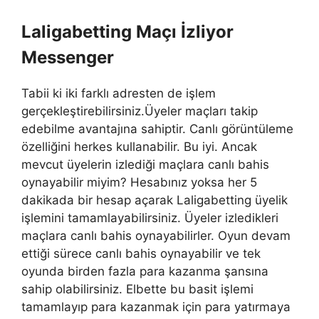
Laligabetting Maçı İzliyor
Messenger
Tabii ki iki farklı adresten de işlem
gerçekleştirebilirsiniz.Üyeler maçları takip
edebilme avantajına sahiptir. Canlı görüntüleme
özelliğini herkes kullanabilir. Bu iyi. Ancak
mevcut üyelerin izlediği maçlara canlı bahis
oynayabilir miyim? Hesabınız yoksa her 5
dakikada bir hesap açarak Laligabetting üyelik
işlemini tamamlayabilirsiniz. Üyeler izledikleri
maçlara canlı bahis oynayabilirler. Oyun devam
ettiği sürece canlı bahis oynayabilir ve tek
oyunda birden fazla para kazanma şansına
sahip olabilirsiniz. Elbette bu basit işlemi
tamamlayıp para kazanmak için para yatırmaya