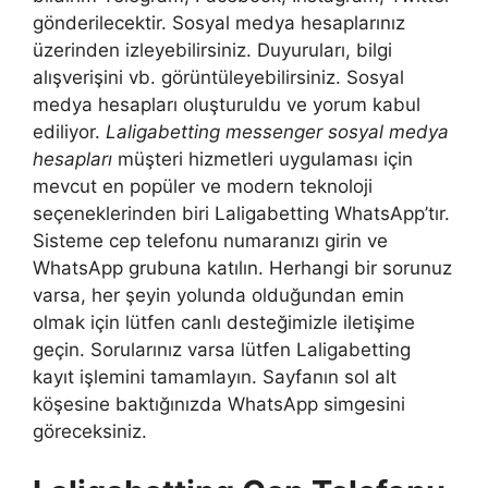
gönderilecektir. Sosyal medya hesaplarınız
üzerinden izleyebilirsiniz. Duyuruları, bilgi
alışverişini vb. görüntüleyebilirsiniz. Sosyal
medya hesapları oluşturuldu ve yorum kabul
ediliyor.
Laligabetting messenger sosyal medya
hesapları
müşteri hizmetleri uygulaması için
mevcut en popüler ve modern teknoloji
seçeneklerinden biri Laligabetting WhatsApp’tır.
Sisteme cep telefonu numaranızı girin ve
WhatsApp grubuna katılın. Herhangi bir sorunuz
varsa, her şeyin yolunda olduğundan emin
olmak için lütfen canlı desteğimizle iletişime
geçin. Sorularınız varsa lütfen Laligabetting
kayıt işlemini tamamlayın. Sayfanın sol alt
köşesine baktığınızda WhatsApp simgesini
göreceksiniz.