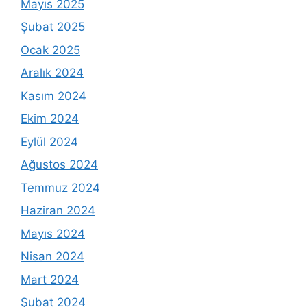
Mayıs 2025
Şubat 2025
Ocak 2025
Aralık 2024
Kasım 2024
Ekim 2024
Eylül 2024
Ağustos 2024
Temmuz 2024
Haziran 2024
Mayıs 2024
Nisan 2024
Mart 2024
Şubat 2024