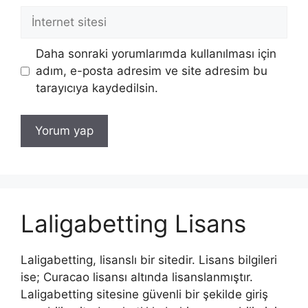
İnternet
sitesi
Daha sonraki yorumlarımda kullanılması için
adım, e-posta adresim ve site adresim bu
tarayıcıya kaydedilsin.
Laligabetting Lisans
Laligabetting, lisanslı bir sitedir. Lisans bilgileri
ise; Curacao lisansı altında lisanslanmıştır.
Laligabetting sitesine güvenli bir şekilde giriş