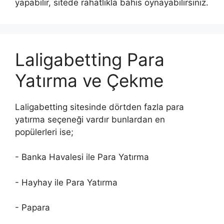
yapabilir, sitede rahatlıkla bahis oynayabilirsiniz.
Laligabetting Para
Yatırma ve Çekme
Laligabetting sitesinde dörtden fazla para
yatırma seçeneği vardır bunlardan en
popülerleri ise;
- Banka Havalesi ile Para Yatırma
- Hayhay ile Para Yatırma
- Papara