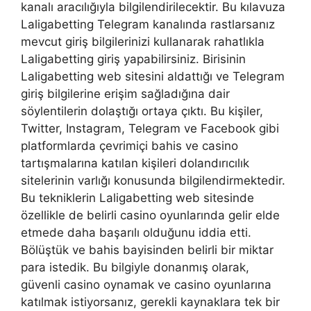
kanalı aracılığıyla bilgilendirilecektir. Bu kılavuza
Laligabetting Telegram kanalında rastlarsanız
mevcut giriş bilgilerinizi kullanarak rahatlıkla
Laligabetting giriş yapabilirsiniz. Birisinin
Laligabetting web sitesini aldattığı ve Telegram
giriş bilgilerine erişim sağladığına dair
söylentilerin dolaştığı ortaya çıktı. Bu kişiler,
Twitter, Instagram, Telegram ve Facebook gibi
platformlarda çevrimiçi bahis ve casino
tartışmalarına katılan kişileri dolandırıcılık
sitelerinin varlığı konusunda bilgilendirmektedir.
Bu tekniklerin Laligabetting web sitesinde
özellikle de belirli casino oyunlarında gelir elde
etmede daha başarılı olduğunu iddia etti.
Bölüştük ve bahis bayisinden belirli bir miktar
para istedik. Bu bilgiyle donanmış olarak,
güvenli casino oynamak ve casino oyunlarına
katılmak istiyorsanız, gerekli kaynaklara tek bir