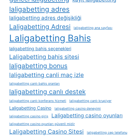
laligabetting adres
laligabetting adres değişikliği
Laligabetting Adresi
laligabetting ana sayfası
Laligabetting Bahis
laligabetting bahis seçenekleri
Laligabetting bahis sitesi
laligabetting bonus
laligabetting canli maç izle
laligabetting canlı bahis oranları
laligabetting canlı destek
laligabetting canlı konferans hizmeti
laligabetting canlı krupiyer
Laligabetting Casino
laligabetting casino deneyimi
Laligabetting casino oyunları
laligabetting casino giriş
laligabetting casino oyunları güvenli midir
Laligabetting Casino Sitesi
laligabetting cep telefonu