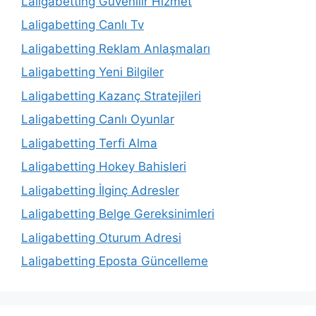
Laligabetting Güvenilir Hizmet
Laligabetting Canlı Tv
Laligabetting Reklam Anlaşmaları
Laligabetting Yeni Bilgiler
Laligabetting Kazanç Stratejileri
Laligabetting Canlı Oyunlar
Laligabetting Terfi Alma
Laligabetting Hokey Bahisleri
Laligabetting İlginç Adresler
Laligabetting Belge Gereksinimleri
Laligabetting Oturum Adresi
Laligabetting Eposta Güncelleme