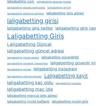
laligabetting com
laligabetting ekspres ticaret
laligabetting eposta doğrulama
laligabetting erişim
laligabetting giris adresi
laligabetting etkileşim bilgileri
laligabetting girisi
laligabetting giris twitter
laligabetting giris yap
Laligabetting Giriş
Laligabetting Güncel
laligabetting güncel adresi
laligabetting güvenilirliği
laligabetting güven analizi
laligabetting güvenlir mi
laligabetting güvenlik standartları
laligabetting instagram
laligabetting hizmet
Laligabetting kayıt
laligabetting i̇letişim bilgileri
laligabetting kaç oldu
laligabetting kuralları
laligabetting maç izle
laligabetting mevcut giriş adresi
laligabetting mobil bağlantı
laligabetting mobil giriş