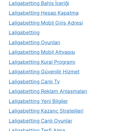
Laligabetting Bahis İçeriği
Laligabetting Hesap Kapatma
Laligabetting Mobil Giriş Adresi
Laligabetting
Laligabetting Oyunları
Laligabetting Mobil Altyapısı
Laligabetting Kural Programı
Laligabetting Güvenilir Hizmet
Laligabetting Canlı Tv
Laligabetting Reklam Anlaşmaları
Laligabetting Yeni Bilgiler
Laligabetting Kazanç Stratejileri
Laligabetting Canlı Oyunlar
Laligabetting Terfi Alma