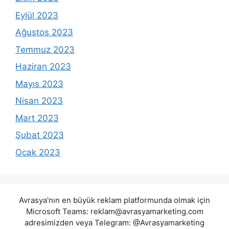
Eylül 2023
Ağustos 2023
Temmuz 2023
Haziran 2023
Mayıs 2023
Nisan 2023
Mart 2023
Şubat 2023
Ocak 2023
Avrasya'nın en büyük reklam platformunda olmak için
Microsoft Teams:
reklam@avrasyamarketing.com
adresimizden veya Telegram: @Avrasyamarketing