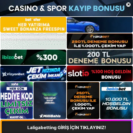
×
Laligabetting GİRİŞ İÇİN TIKLAYINIZ!