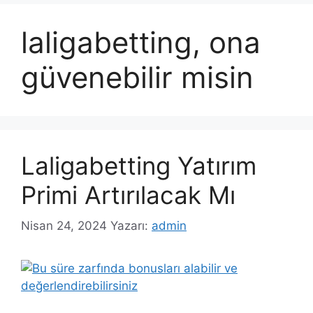
laligabetting, ona
güvenebilir misin
Laligabetting Yatırım
Primi Artırılacak Mı
Nisan 24, 2024
Yazarı:
admin