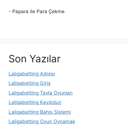
- Papara ile Para Çekme
Son Yazılar
Laligabetting Adresi
Laligabetting Giriş
Laligabetting Tavla Oyunları
Laligabetting Kaydolun
Laligabetting Bahis Sistemi
Laligabetting Oyun Oynamak