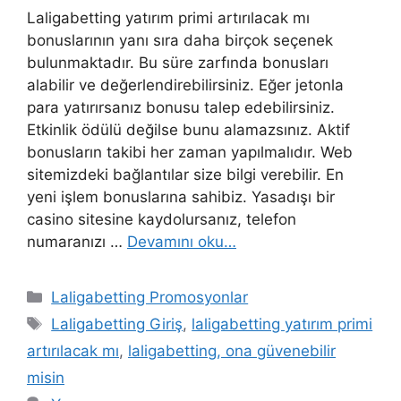
Laligabetting yatırım primi artırılacak mı
bonuslarının yanı sıra daha birçok seçenek
bulunmaktadır. Bu süre zarfında bonusları
alabilir ve değerlendirebilirsiniz. Eğer jetonla
para yatırırsanız bonusu talep edebilirsiniz.
Etkinlik ödülü değilse bunu alamazsınız. Aktif
bonusların takibi her zaman yapılmalıdır. Web
sitemizdeki bağlantılar size bilgi verebilir. En
yeni işlem bonuslarına sahibiz. Yasadışı bir
casino sitesine kaydolursanız, telefon
numaranızı …
Devamını oku…
Kategoriler
Laligabetting Promosyonlar
Etiketler
Laligabetting Giriş
,
laligabetting yatırım primi
artırılacak mı
,
laligabetting, ona güvenebilir
misin