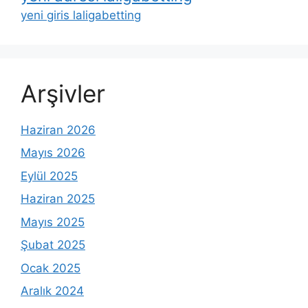
yeni giris laligabetting
Arşivler
Haziran 2026
Mayıs 2026
Eylül 2025
Haziran 2025
Mayıs 2025
Şubat 2025
Ocak 2025
Aralık 2024