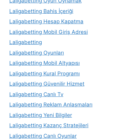
Laligabetting Oyun Oynamak
Laligabetting Bahis İçeriği
Laligabetting Hesap Kapatma
Laligabetting Mobil Giriş Adresi
Laligabetting
Laligabetting Oyunları
Laligabetting Mobil Altyapısı
Laligabetting Kural Programı
Laligabetting Güvenilir Hizmet
Laligabetting Canlı Tv
Laligabetting Reklam Anlaşmaları
Laligabetting Yeni Bilgiler
Laligabetting Kazanç Stratejileri
Laligabetting Canlı Oyunlar