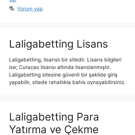
Yorum yap
Laligabetting Lisans
Laligabetting, lisanslı bir sitedir. Lisans bilgileri
ise; Curacao lisansı altında lisanslanmıştır.
Laligabetting sitesine güvenli bir şekilde giriş
yapabilir, sitede rahatlıkla bahis oynayabilirsiniz.
Laligabetting Para
Yatırma ve Çekme