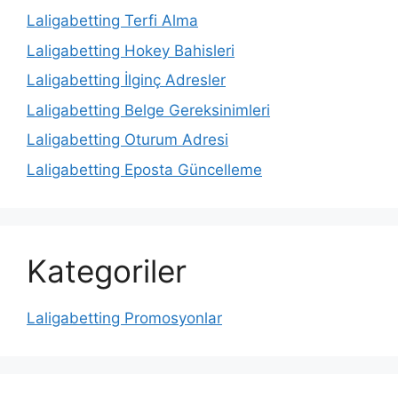
Laligabetting Terfi Alma
Laligabetting Hokey Bahisleri
Laligabetting İlginç Adresler
Laligabetting Belge Gereksinimleri
Laligabetting Oturum Adresi
Laligabetting Eposta Güncelleme
Kategoriler
Laligabetting Promosyonlar