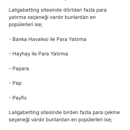
Laligabetting sitesinde dörtden fazla para
yatırma seçeneği vardır bunlardan en
popülerleri ise;
- Banka Havalesi ile Para Yatırma
- Hayhay ile Para Yatırma
- Papara
- Pep
- Payfix
Laligabetting sitesinde birden fazla para çekme
seçeneği vardır bunlardan en popülerleri ise;