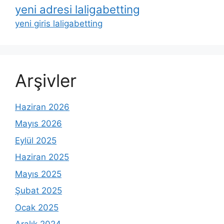
yeni adresi laligabetting
yeni giris laligabetting
Arşivler
Haziran 2026
Mayıs 2026
Eylül 2025
Haziran 2025
Mayıs 2025
Şubat 2025
Ocak 2025