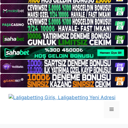
İçeriğe
atla
Menü