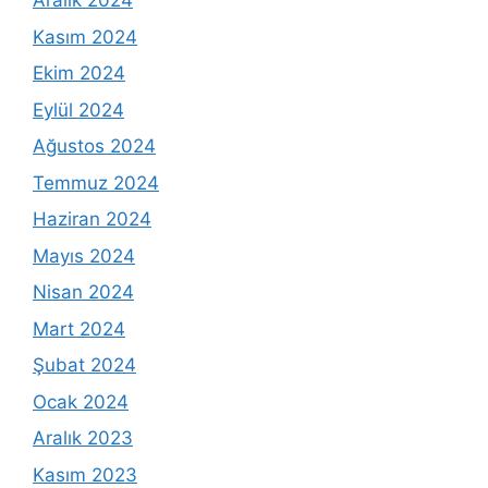
Aralık 2024
Kasım 2024
Ekim 2024
Eylül 2024
Ağustos 2024
Temmuz 2024
Haziran 2024
Mayıs 2024
Nisan 2024
Mart 2024
Şubat 2024
Ocak 2024
Aralık 2023
Kasım 2023