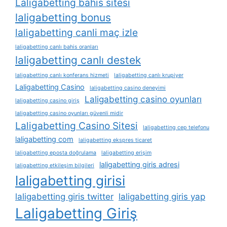
Laligabetting bahis sitesi
laligabetting bonus
laligabetting canli maç izle
laligabetting canlı bahis oranları
laligabetting canlı destek
laligabetting canlı konferans hizmeti
laligabetting canlı krupiyer
Laligabetting Casino
laligabetting casino deneyimi
Laligabetting casino oyunları
laligabetting casino giriş
laligabetting casino oyunları güvenli midir
Laligabetting Casino Sitesi
laligabetting cep telefonu
laligabetting com
laligabetting ekspres ticaret
laligabetting eposta doğrulama
laligabetting erişim
laligabetting giris adresi
laligabetting etkileşim bilgileri
laligabetting girisi
laligabetting giris twitter
laligabetting giris yap
Laligabetting Giriş