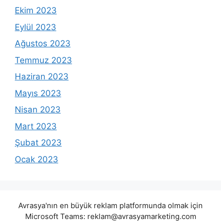
Ekim 2023
Eylül 2023
Ağustos 2023
Temmuz 2023
Haziran 2023
Mayıs 2023
Nisan 2023
Mart 2023
Şubat 2023
Ocak 2023
Avrasya'nın en büyük reklam platformunda olmak için
Microsoft Teams:
reklam@avrasyamarketing.com