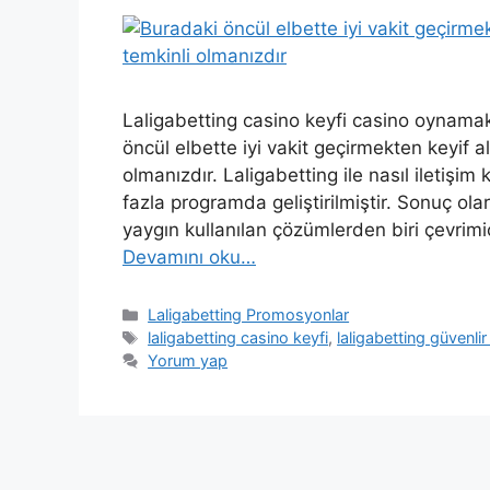
Laligabetting casino keyfi casino oynamak s
öncül elbette iyi vakit geçirmekten keyif
olmanızdır. Laligabetting ile nasıl iletişim 
fazla programda geliştirilmiştir. Sonuç olara
yaygın kullanılan çözümlerden biri çevrimi
Devamını oku…
Kategoriler
Laligabetting Promosyonlar
Etiketler
laligabetting casino keyfi
,
laligabetting güvenlir
Yorum yap