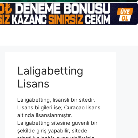
Laligabetting
Lisans
Laligabetting, lisanslı bir sitedir.
Lisans bilgileri ise; Curacao lisansı
altında lisanslanmıştır.
Laligabetting sitesine güvenli bir
şekilde giriş yapabilir, sitede