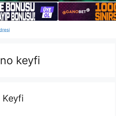
ino keyfi
 Keyfi