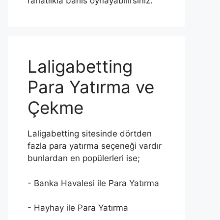
rahatlıkla bahis oynayabilirsiniz.
Laligabetting
Para Yatırma ve
Çekme
Laligabetting sitesinde dörtden
fazla para yatırma seçeneği vardır
bunlardan en popülerleri ise;
- Banka Havalesi ile Para Yatırma
- Hayhay ile Para Yatırma