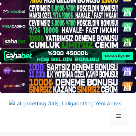
İçeriğe
atla
Menü