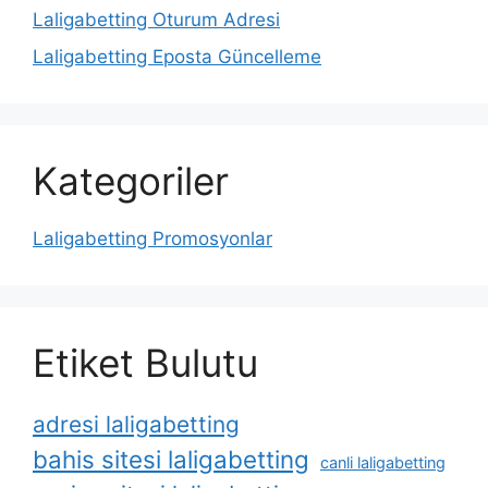
Laligabetting Oturum Adresi
Laligabetting Eposta Güncelleme
Kategoriler
Laligabetting Promosyonlar
Etiket Bulutu
adresi laligabetting
bahis sitesi laligabetting
canli laligabetting