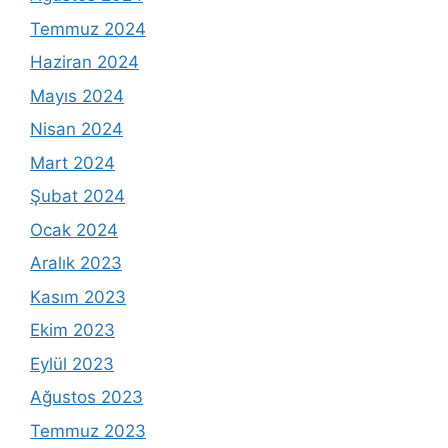
Temmuz 2024
Haziran 2024
Mayıs 2024
Nisan 2024
Mart 2024
Şubat 2024
Ocak 2024
Aralık 2023
Kasım 2023
Ekim 2023
Eylül 2023
Ağustos 2023
Temmuz 2023