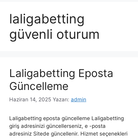
laligabetting
güvenli oturum
Laligabetting Eposta
Güncelleme
Haziran 14, 2025
Yazarı:
admin
Laligabetting eposta güncelleme Laligabetting
giriş adresinizi güncellerseniz, e -posta
adresiniz Sitede güncellenir. Hizmet seçenekleri