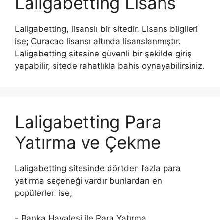
Laligabetting Lisans
Laligabetting, lisanslı bir sitedir. Lisans bilgileri
ise; Curacao lisansı altında lisanslanmıştır.
Laligabetting sitesine güvenli bir şekilde giriş
yapabilir, sitede rahatlıkla bahis oynayabilirsiniz.
Laligabetting Para
Yatırma ve Çekme
Laligabetting sitesinde dörtden fazla para
yatırma seçeneği vardır bunlardan en
popülerleri ise;
- Banka Havalesi ile Para Yatırma