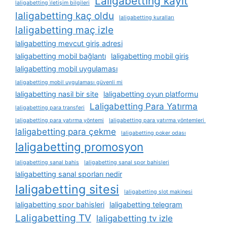
Laligabetting kayıt
laligabetting i̇letişim bilgileri
laligabetting kaç oldu
laligabetting kuralları
laligabetting maç izle
laligabetting mevcut giriş adresi
laligabetting mobil bağlantı
laligabetting mobil giriş
laligabetting mobil uygulaması
laligabetting mobil uygulaması güvenli mi
laligabetting nasil bir site
laligabetting oyun platformu
Laligabetting Para Yatırma
laligabetting para transferi
laligabetting para yatırma yöntemi
laligabetting para yatırma yöntemleri
laligabetting para çekme
laligabetting poker odası
laligabetting promosyon
laligabetting sanal bahis
laligabetting sanal spor bahisleri
laligabetting sanal sporları nedir
laligabetting sitesi
laligabetting slot makinesi
laligabetting spor bahisleri
laligabetting telegram
Laligabetting TV
laligabetting tv izle