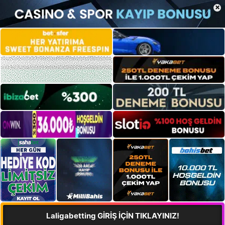
×
Laligabetting GİRİŞ İÇİN TIKLAYINIZ!