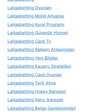
Laligabetting Oyunları
Laligabetting Mobil Altyapısı
Laligabetting Kural Programı
Laligabetting Güvenilir Hizmet
Laligabetting Canlı Tv
Laligabetting Reklam Anlaşmaları
Laligabetting Yeni Bilgiler
Laligabetting Kazanç Stratejileri
Laligabetting Canlı Oyunlar
Laligabetting Terfi Alma
Laligabetting Hokey Bahisleri
Laligabetting İlginç Adresler
Laligabetting Belge Gereksinimleri