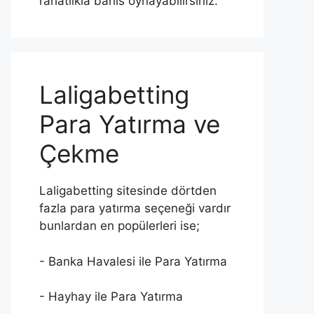
rahatlıkla bahis oynayabilirsiniz.
Laligabetting
Para Yatırma ve
Çekme
Laligabetting sitesinde dörtden
fazla para yatırma seçeneği vardır
bunlardan en popülerleri ise;
- Banka Havalesi ile Para Yatırma
- Hayhay ile Para Yatırma