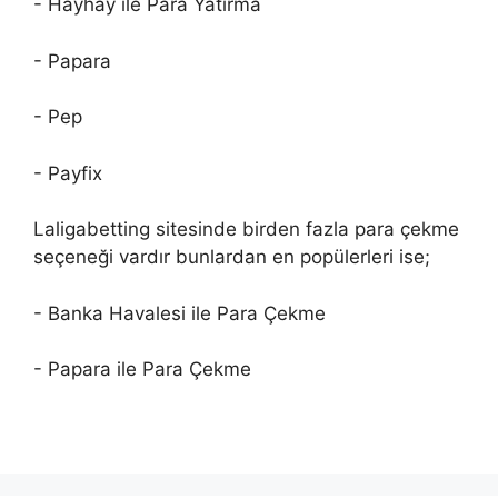
- Hayhay ile Para Yatırma
- Papara
- Pep
- Payfix
Laligabetting sitesinde birden fazla para çekme
seçeneği vardır bunlardan en popülerleri ise;
- Banka Havalesi ile Para Çekme
- Papara ile Para Çekme