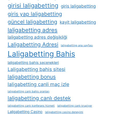
girisi laligabetting
giris laligabetting
giris yap laligabetting
güncel laligabetting
kayit laligabetting
laligabetting adres
laligabetting adres değişikliği
Laligabetting Adresi
laligabetting ana sayfası
Laligabetting Bahis
laligabetting bahis seçenekleri
Laligabetting bahis sitesi
laligabetting bonus
laligabetting canli maç izle
laligabetting canlı bahis oranları
laligabetting canlı destek
laligabetting canlı konferans hizmeti
laligabetting canlı krupiyer
Laligabetting Casino
laligabetting casino deneyimi