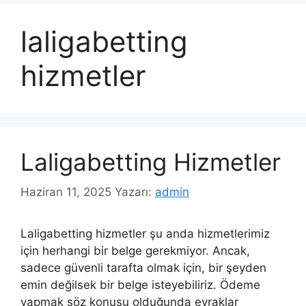
laligabetting
hizmetler
Laligabetting Hizmetler
Haziran 11, 2025
Yazarı:
admin
Laligabetting hizmetler şu anda hizmetlerimiz
için herhangi bir belge gerekmiyor. Ancak,
sadece güvenli tarafta olmak için, bir şeyden
emin değilsek bir belge isteyebiliriz. Ödeme
yapmak söz konusu olduğunda evraklar