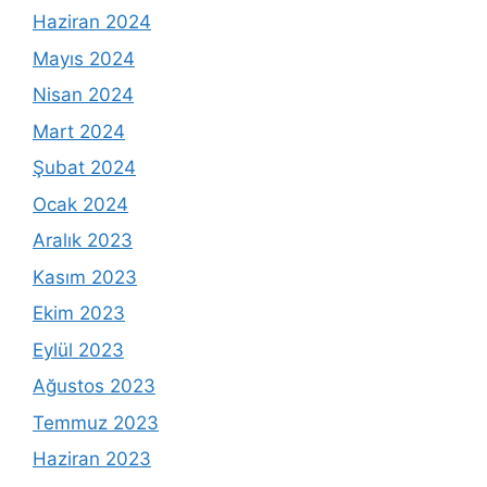
Haziran 2024
Mayıs 2024
Nisan 2024
Mart 2024
Şubat 2024
Ocak 2024
Aralık 2023
Kasım 2023
Ekim 2023
Eylül 2023
Ağustos 2023
Temmuz 2023
Haziran 2023