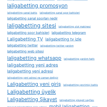
laligabetting promosyon
laligabetting sanal bahis
laligabetting sanal spor bahisleri
laligabetting sanal sporları nedir
laligabetting sitesi
laligabetting slot makinesi
laligabetting spor bahisleri
laligabetting telegram
Laligabetting TV
laligabetting tv izle
laligabetting twitter
laligabetting twitter yardım
laligabetting web sitesi
laligabetting whatsapp
laligabetting yardım hattı
laligabetting yeni adres
laligabetting yeni adresi
laligabetting yeni adresi ne zaman değişir
Laligabetting yeni giriş
laligabetting çevrimiçi bahis
Laligabetting üyelik
Laligabetting Şikayet
laligabetting şikayet sayfası
mobil laligabetting