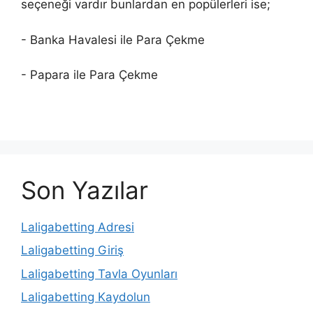
seçeneği vardır bunlardan en popülerleri ise;
- Banka Havalesi ile Para Çekme
- Papara ile Para Çekme
Son Yazılar
Laligabetting Adresi
Laligabetting Giriş
Laligabetting Tavla Oyunları
Laligabetting Kaydolun