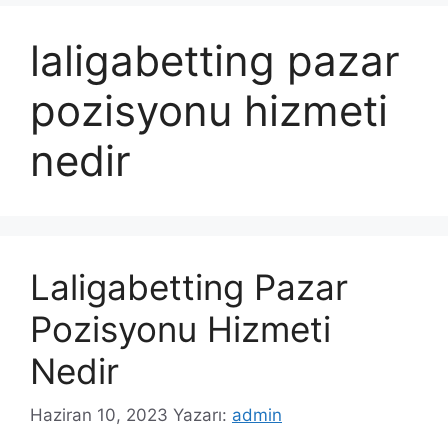
laligabetting pazar
pozisyonu hizmeti
nedir
Laligabetting Pazar
Pozisyonu Hizmeti
Nedir
Haziran 10, 2023
Yazarı:
admin