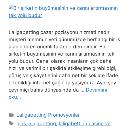
Laligabetting pazar pozisyonu hizmeti nedir
müşteri memnuniyeti günümüzde herhangi bir iş
alanında en önemli faktörlerden biridir. Bir
şirketin büyümesinin ve karını artırmasının tek
yolu budur. Genel olarak insanların çok daha
hızlı ve verimli bir şekilde etkileşime girebildiği,
görüş ve şikayetlerini daha net bir şekilde ifade
edebildiği internet çağında yaşıyoruz. Aynı şey
çevrimiçi bahis dünyasında da …
Devamını
oku…
Kategoriler
Laligabetting Promosyonlar
Etiketler
giris laligabetting
,
laligabetting casino ve