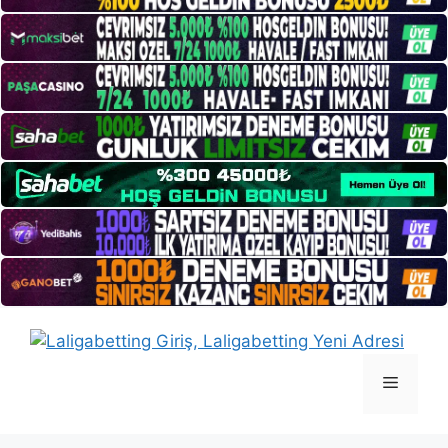
İçeriğe
atla
Menü