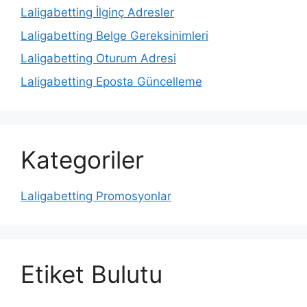
Laligabetting İlginç Adresler
Laligabetting Belge Gereksinimleri
Laligabetting Oturum Adresi
Laligabetting Eposta Güncelleme
Kategoriler
Laligabetting Promosyonlar
Etiket Bulutu