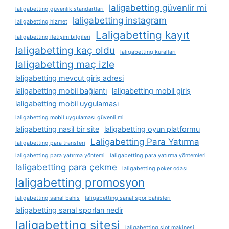
laligabetting güvenlir mi
laligabetting güvenlik standartları
laligabetting instagram
laligabetting hizmet
Laligabetting kayıt
laligabetting i̇letişim bilgileri
laligabetting kaç oldu
laligabetting kuralları
laligabetting maç izle
laligabetting mevcut giriş adresi
laligabetting mobil bağlantı
laligabetting mobil giriş
laligabetting mobil uygulaması
laligabetting mobil uygulaması güvenli mi
laligabetting nasil bir site
laligabetting oyun platformu
Laligabetting Para Yatırma
laligabetting para transferi
laligabetting para yatırma yöntemi
laligabetting para yatırma yöntemleri
laligabetting para çekme
laligabetting poker odası
laligabetting promosyon
laligabetting sanal bahis
laligabetting sanal spor bahisleri
laligabetting sanal sporları nedir
laligabetting sitesi
laligabetting slot makinesi